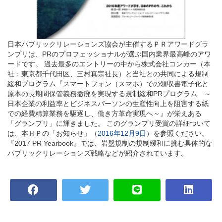
日本パブリックリレーションズ協会が主催するＰＲアワードグラ
ンプリは、PRのプロフェッショナルが選ぶ国内業界最高峰のアワ
ードです。 過去最多のエントリーの中から株式会社コンカー（本
社：東京都千代田区、三村真宗社長）と当社との共同による規制
緩和プログラム『スマートフォン（スマホ）での領収書電子化と
原本の長期間保管義務撤廃を実現する規制緩和PRプログラム ～
日本企業の利益率とビジネスパーソンの生産性向上を阻害する紙
での経費精算業務を駆逐し、働き方革命実現へ～』が栄えある
「グランプリ」に輝きました。 このグランプリ受賞の詳細ついて
は、本ＨＰの「お知らせ」（
2016年12月9日
）を参照ください。
『2017 PR Yearbook』では、岩盤規制の規制緩和に挑む具体的な
パブリックリレーションズ戦略などが紹介されています。