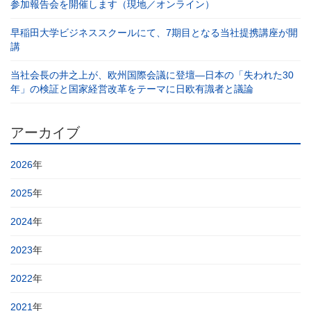
参加報告会を開催します（現地／オンライン）
早稲田大学ビジネススクールにて、7期目となる当社提携講座が開
講
当社会長の井之上が、欧州国際会議に登壇―日本の「失われた30
年」の検証と国家経営改革をテーマに日欧有識者と議論
アーカイブ
2026
年
2025
年
2024
年
2023
年
2022
年
2021
年