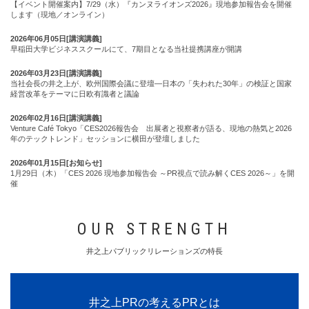
【イベント開催案内】7/29（水）『カンヌライオンズ2026』現地参加報告会を開催
します（現地／オンライン）
2026年06月05日[講演講義]
早稲田大学ビジネススクールにて、7期目となる当社提携講座が開講
2026年03月23日[講演講義]
当社会長の井之上が、欧州国際会議に登壇―日本の「失われた30年」の検証と国家
経営改革をテーマに日欧有識者と議論
2026年02月16日[講演講義]
Venture Café Tokyo「CES2026報告会 出展者と視察者が語る、現地の熱気と2026
年のテックトレンド」セッションに横田が登壇しました
2026年01月15日[お知らせ]
1月29日（木）「CES 2026 現地参加報告会 ～PR視点で読み解くCES 2026～」を開
催
OUR STRENGTH
井之上パブリックリレーションズの特長
井之上PRの考えるPRとは