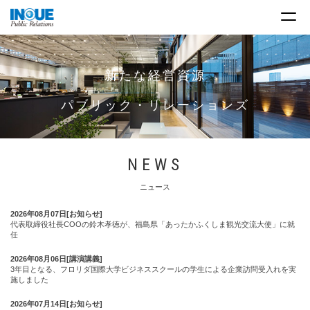
メ
ニ
ュ
ー
NEWS
ニュース
2026年08月07日[お知らせ]
代表取締役社長COOの鈴木孝徳が、福島県「あったかふくしま観光交流大使」に就
任
2026年08月06日[講演講義]
3年目となる、フロリダ国際大学ビジネススクールの学生による企業訪問受入れを実
施しました
2026年07月14日[お知らせ]